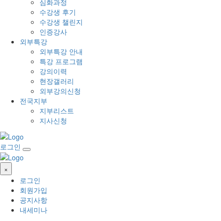
심화과정
수강생 후기
수강생 챌린지
인증강사
외부특강
외부특강 안내
특강 프로그램
강의이력
현장갤러리
외부강의신청
전국지부
지부리스트
지사신청
로그인
×
로그인
회원가입
공지사항
내세미나