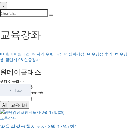
×
교육강좌
01
원데이클래스
02
자격 수련과정
03
심화과정
04
수강생 후기
05
수강
생 챌린지
06
인증강사
원데이클래스
원데이클래스
{{
카테고리
search
}}
All
교육강좌
교육강좌
양육감정코칭지도사 3월 17일(화)