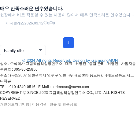
매우 만족스러운 연수였습니다.
현장에서 바로 적용할 수 있는 내용이 많아서 매우 만족스러운 연수였습니다.
그림책을 교육자료로 활용하는 방법은 많이 접해봤지만, 이렇게 아이들의 감
이지클래스
2026.03.12
0
0
정 이해와...
1
© 2024 All rights Reserved. Design by GamsungMON
상호 : 주식회사 그림책심리성장연구소 대표 : 허영진 총괄 관리 : 허영진 사업자등
록번호 : 305-86-25856
주소 : (우)22007 인천광역시 연수구 인천타워대로 393(송도동), 디에트르송도 시그
니처뷰
TEL : 010-4249-0516 E-Mail : cerimrose@naver.com
COPYRIGHT ⓒ SINCE 2023 그림책심리성장연구소 CO., LTD. ALL RIGHTS
RESERVED.
개인정보처리방침
|
이용약관
|
환불 및 반품정보
로그인