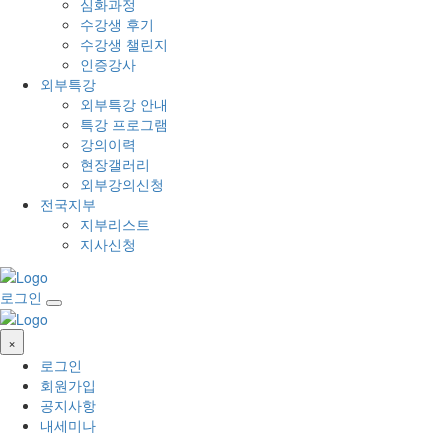
심화과정
수강생 후기
수강생 챌린지
인증강사
외부특강
외부특강 안내
특강 프로그램
강의이력
현장갤러리
외부강의신청
전국지부
지부리스트
지사신청
로그인
×
로그인
회원가입
공지사항
내세미나