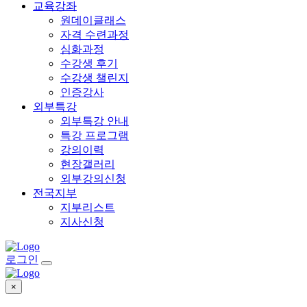
교육강좌
원데이클래스
자격 수련과정
심화과정
수강생 후기
수강생 챌린지
인증강사
외부특강
외부특강 안내
특강 프로그램
강의이력
현장갤러리
외부강의신청
전국지부
지부리스트
지사신청
로그인
×