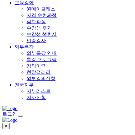
교육강좌
원데이클래스
자격 수련과정
심화과정
수강생 후기
수강생 챌린지
인증강사
외부특강
외부특강 안내
특강 프로그램
강의이력
현장갤러리
외부강의신청
전국지부
지부리스트
지사신청
로그인
×