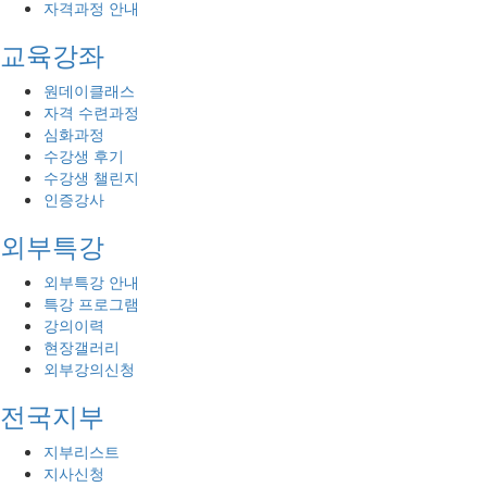
자격과정 안내
교육강좌
원데이클래스
자격 수련과정
심화과정
수강생 후기
수강생 챌린지
인증강사
외부특강
외부특강 안내
특강 프로그램
강의이력
현장갤러리
외부강의신청
전국지부
지부리스트
지사신청