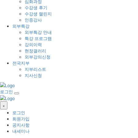
심화과정
수강생 후기
수강생 챌린지
인증강사
외부특강
외부특강 안내
특강 프로그램
강의이력
현장갤러리
외부강의신청
전국지부
지부리스트
지사신청
로그인
×
로그인
회원가입
공지사항
내세미나