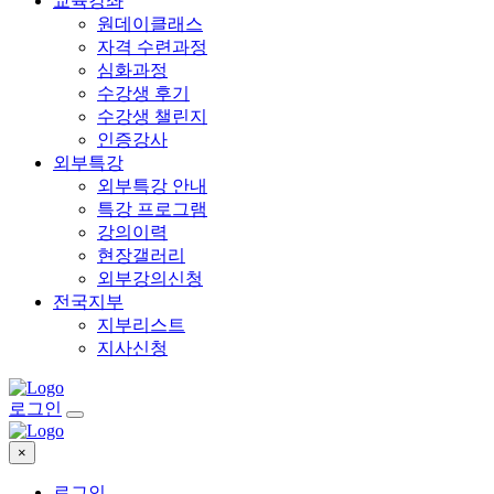
교육강좌
원데이클래스
자격 수련과정
심화과정
수강생 후기
수강생 챌린지
인증강사
외부특강
외부특강 안내
특강 프로그램
강의이력
현장갤러리
외부강의신청
전국지부
지부리스트
지사신청
로그인
×
로그인