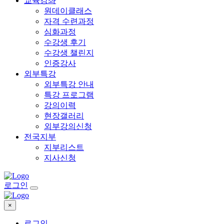
교육강좌
원데이클래스
자격 수련과정
심화과정
수강생 후기
수강생 챌린지
인증강사
외부특강
외부특강 안내
특강 프로그램
강의이력
현장갤러리
외부강의신청
전국지부
지부리스트
지사신청
로그인
×
로그인