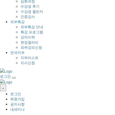
심화과정
수강생 후기
수강생 챌린지
인증강사
외부특강
외부특강 안내
특강 프로그램
강의이력
현장갤러리
외부강의신청
전국지부
지부리스트
지사신청
로그인
×
로그인
회원가입
공지사항
내세미나