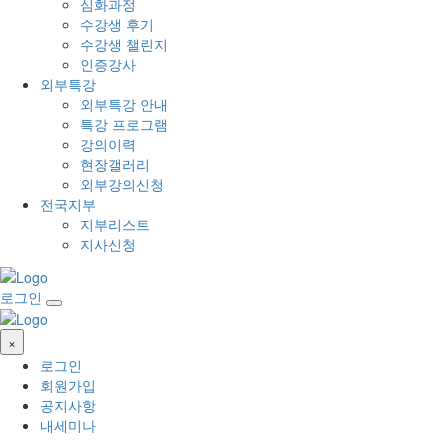
심화과정
수강생 후기
수강생 챌린지
인증강사
외부특강
외부특강 안내
특강 프로그램
강의이력
현장갤러리
외부강의신청
전국지부
지부리스트
지사신청
로그인
×
로그인
회원가입
공지사항
내세미나