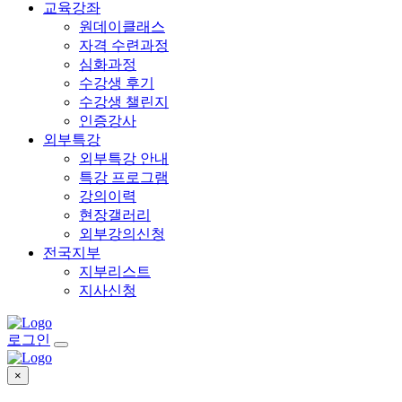
교육강좌
원데이클래스
자격 수련과정
심화과정
수강생 후기
수강생 챌린지
인증강사
외부특강
외부특강 안내
특강 프로그램
강의이력
현장갤러리
외부강의신청
전국지부
지부리스트
지사신청
로그인
×