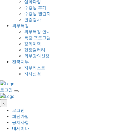
심화과정
수강생 후기
수강생 챌린지
인증강사
외부특강
외부특강 안내
특강 프로그램
강의이력
현장갤러리
외부강의신청
전국지부
지부리스트
지사신청
로그인
×
로그인
회원가입
공지사항
내세미나