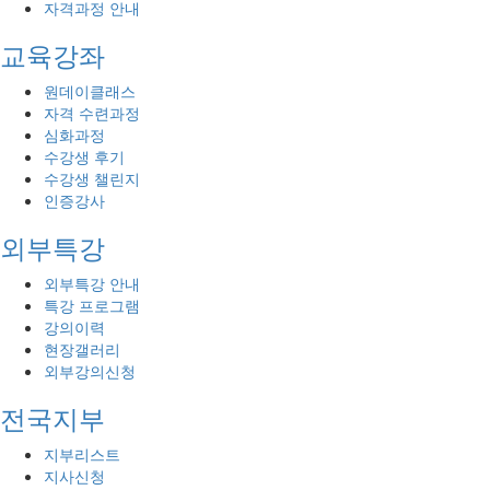
자격과정 안내
교육강좌
원데이클래스
자격 수련과정
심화과정
수강생 후기
수강생 챌린지
인증강사
외부특강
외부특강 안내
특강 프로그램
강의이력
현장갤러리
외부강의신청
전국지부
지부리스트
지사신청