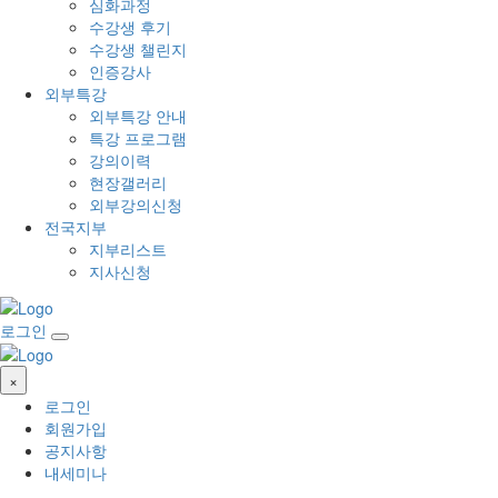
심화과정
수강생 후기
수강생 챌린지
인증강사
외부특강
외부특강 안내
특강 프로그램
강의이력
현장갤러리
외부강의신청
전국지부
지부리스트
지사신청
로그인
×
로그인
회원가입
공지사항
내세미나