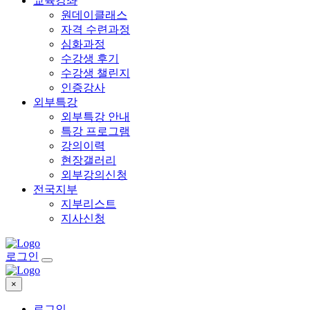
교육강좌
원데이클래스
자격 수련과정
심화과정
수강생 후기
수강생 챌린지
인증강사
외부특강
외부특강 안내
특강 프로그램
강의이력
현장갤러리
외부강의신청
전국지부
지부리스트
지사신청
로그인
×
로그인