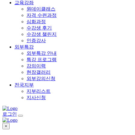
교육강좌
원데이클래스
자격 수련과정
심화과정
수강생 후기
수강생 챌린지
인증강사
외부특강
외부특강 안내
특강 프로그램
강의이력
현장갤러리
외부강의신청
전국지부
지부리스트
지사신청
로그인
×