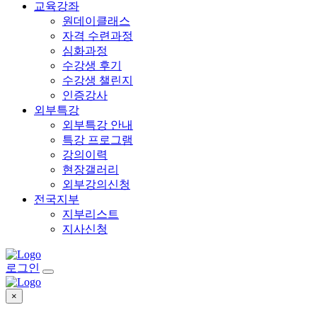
교육강좌
원데이클래스
자격 수련과정
심화과정
수강생 후기
수강생 챌린지
인증강사
외부특강
외부특강 안내
특강 프로그램
강의이력
현장갤러리
외부강의신청
전국지부
지부리스트
지사신청
로그인
×