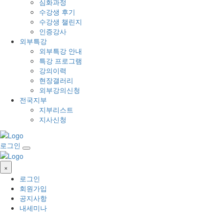
심화과정
수강생 후기
수강생 챌린지
인증강사
외부특강
외부특강 안내
특강 프로그램
강의이력
현장갤러리
외부강의신청
전국지부
지부리스트
지사신청
로그인
×
로그인
회원가입
공지사항
내세미나